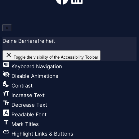
Deine Barrierefreiheit
close
Toggle the visibility of the Accessibility Toolbar
keyboard
Keyboard Navigation
visibility_off
Disable Animations
nights_stay
Contrast
format_size
Increase Text
text_fields
Decrease Text
font_download
Readable Font
title
Mark Titles
link
Highlight Links & Buttons