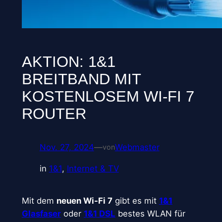
AKTION: 1&1
BREITBAND MIT
KOSTENLOSEM WI-FI 7
ROUTER
Nov. 27, 2024
—
Webmaster
von
in
1&1
, 
Internet & TV
Mit dem
neuen Wi-Fi 7
gibt es mit
1&1
Glasfaser
oder
1&1 DSL
bestes WLAN für