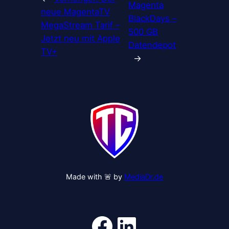
Magenta
neue MagentaTV
BlackDays –
MegaStream Tarif –
500 GB
Jetzt neu mit Apple
Datendepot
TV+
→
Made with 🚨 by
MediaDr.de
Facebook
LinkedIn