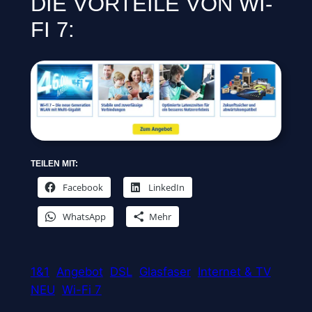
DIE VORTEILE VON WI-
FI 7:
TEILEN MIT:
Facebook
LinkedIn
WhatsApp
Mehr
1&1
Angebot
DSL
Glasfaser
Internet & TV
NEU
Wi-Fi 7